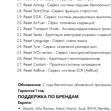
Reset Airbag - Сервис системы подушек безопасност
Reset Start/Stop -Сервис функции старт/стоп;
Reset EGR - Сервис системы рециркуляции выхлопны
Reset AirFuel - Сброс топливных коррекций;
Reset Transport Mode - Активация/деактивация тран
Reset Seats - Адаптация электрорегулировки сидений
Reset Language - Сервис смены языка;
Reset Tyre - Сервис изменения размера шин;
Reset NOx sensor - Сервис сенсора/нейтрализатор
Reset Window - Адаптация стеклоподъемников;
Reset Coolant - Прокачка системы охлаждения;
Reset AdBlue - Сервис системы SCR (AdBlue).
Обновления:
2 года бесплатных обновлений программ
Гарантия 1 год
ПОДДЕРЖКА ПО БРЕНДАМ
Европа:
Abarth, Alfa Romeo, Aston Martin, Audi, BMW, Bentley, B