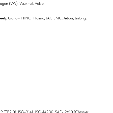
wagen (VW), Vauxhall, Volvo.
ly, Gonow, HINO, Haima, JAC, JMC, Jetour, Jinlong,
.
 (TP2.0), ISO-9141, ISO-14230, SAE-J2610 (Chrysler