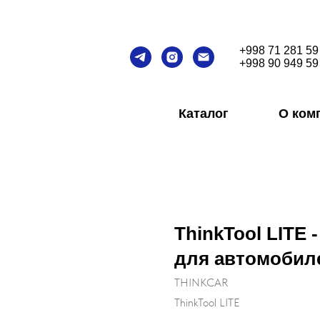
+998 71 281 59
+998 90 949 59
Каталог
О ком
ThinkTool LITE 
для автомобил
THINKCAR
ThinkTool LITE