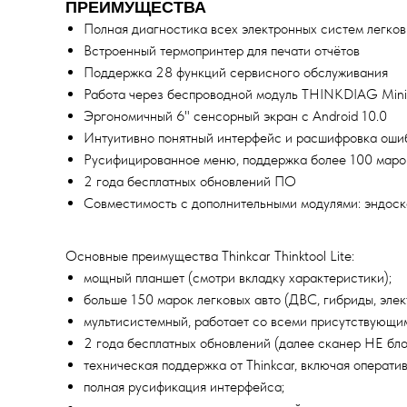
ПРЕИМУЩЕСТВА
Полная диагностика всех электронных систем легко
Встроенный термопринтер для печати отчётов
Поддержка 28 функций сервисного обслуживания
Работа через беспроводной модуль THINKDIAG Mini
Эргономичный 6" сенсорный экран с Android 10.0
Интуитивно понятный интерфейс и расшифровка оши
Русифицированное меню, поддержка более 100 маро
2 года бесплатных обновлений ПО
Совместимость с дополнительными модулями: эндоско
Основные преимущества Thinkcar Thinktool Lite:
мощный планшет (смотри вкладку характеристики);
больше 150 марок легковых авто (ДВС, гибриды, элек
мультисистемный, работает со всеми присутствующим
2 года бесплатных обновлений (далее сканер НЕ блок
техническая поддержка от Thinkcar, включая операт
полная русификация интерфейса;