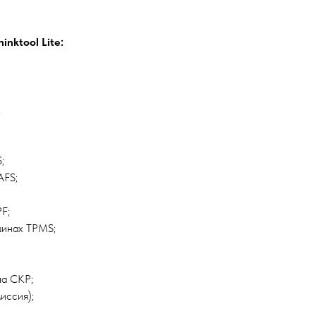
nktool Lite:
;
;
AFS;
F;
шинах TPMS;
ла CKP;
иссия);