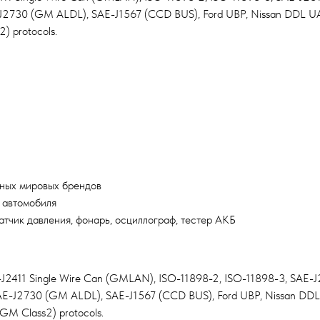
-J2730 (GM ALDL), SAE-J1567 (CCD BUS), Ford UBP, Nissan DDL U
 protocols.
вных мировых брендов
 автомобиля
атчик давления, фонарь, осциллограф, тестер АКБ
J2411 Single Wire Can (GMLAN), ISO-11898-2, ISO-11898-3, SAE-J2
SAE-J2730 (GM ALDL), SAE-J1567 (CCD BUS), Ford UBP, Nissan DD
M Class2) protocols.