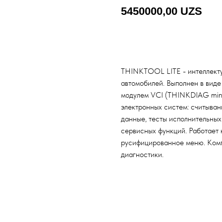
5450000,00
UZS
Добавить в корзину
THINKTOOL LITE - интеллекту
автомобилей. Выполнен в вид
модулем VCI (THINKDIAG mini
электронных систем: считыван
данные, тесты исполнительных
сервисных функций. Работает 
русифицированное меню. Комп
диагностики.