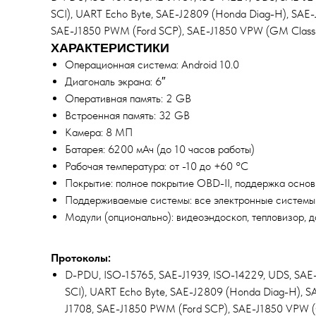
SCI), UART Echo Byte, SAE-J2809 (Honda Diag-H), SAE
SAE-J1850 PWM (Ford SCP), SAE-J1850 VPW (GM Class2)
ХАРАКТЕРИСТИКИ
Операционная система: Android 10.0
Диагональ экрана: 6″
Оперативная память: 2 GB
Встроенная память: 32 GB
Камера: 8 МП
Батарея: 6200 мАч (до 10 часов работы)
Рабочая температура: от -10 до +60 °C
Покрытие: полное покрытие OBD-II, поддержка осно
Поддерживаемые системы: все электронные системы
Модули (опционально): видеоэндоскоп, тепловизор, д
Протоколы:
D-PDU, ISO-15765, SAE-J1939, ISO-14229, UDS, SAE-
SCI), UART Echo Byte, SAE-J2809 (Honda Diag-H), 
J1708, SAE-J1850 PWM (Ford SCP), SAE-J1850 VPW (G