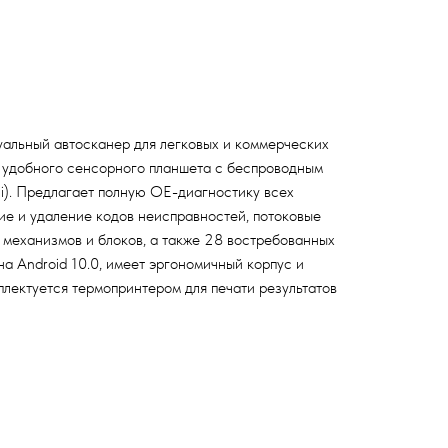
альный автосканер для легковых и коммерческих
е удобного сенсорного планшета с беспроводным
). Предлагает полную OE-диагностику всех
ие и удаление кодов неисправностей, потоковые
 механизмов и блоков, а также 28 востребованных
на Android 10.0, имеет эргономичный корпус и
лектуется термопринтером для печати результатов