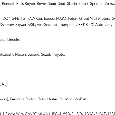
enault, Rolls Royce, Rover, Saab, Seat, Skoda, Smart, Sprinter, Volks
in, DONGFENG, FAW Car, Exeed, FUSO, Foton, Great Wall Motors, Gee
 Shineray, Skyworth/Skywell, Soueast, Trumpchi, ZEEKR, ZX Auto, Zotye
eep, Lincoln.
tsubishi, Nissan, Subaru, Suzuki, Toyota.
ЗАЗ).
dia), Perodua, Proton, Tata, United Pakistan, VinFast.
11 Single Wire Can (GMLAN), ISO-11898-2, ISO-11898-3, SAE-J2819