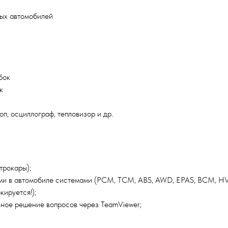
вых автомобилей
бок
к
п, осциллограф, тепловизор и др.
трокары);
и в автомобиле системами (PCM, TCM, ABS, AWD, EPAS, BCM, HVAC,
ируется!);
ивное решение вопросов через TeamViewer;