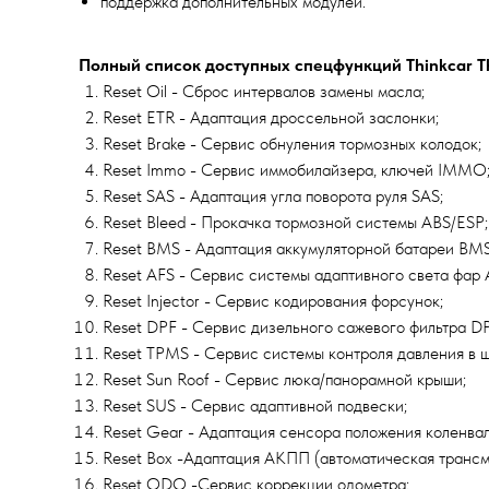
поддержка дополнительных модулей.
Полный список доступных спецфункций Thinkcar Thi
Reset Oil - Сброс интервалов замены масла;
Reset ETR - Адаптация дроссельной заслонки;
Reset Brake - Сервис обнуления тормозных колодок;
Reset Immo - Сервис иммобилайзера, ключей IMMO
Reset SAS - Адаптация угла поворота руля SAS;
Reset Bleed - Прокачка тормозной системы ABS/ESP;
Reset BMS - Адаптация аккумуляторной батареи BMS
Reset AFS - Сервис системы адаптивного света фар 
Reset Injector - Сервис кодирования форсунок;
Reset DPF - Сервис дизельного сажевого фильтра DP
Reset TPMS - Сервис системы контроля давления в 
Reset Sun Roof - Сервис люка/панорамной крыши;
Reset SUS - Сервис адаптивной подвески;
Reset Gear - Адаптация сенсора положения коленва
Reset Box -Адаптация АКПП (автоматическая трансм
Reset ODO -Сервис коррекции одометра;