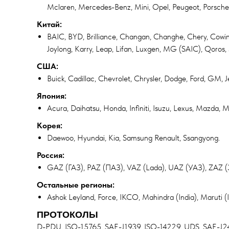
Mclaren, Mercedes-Benz, Mini, Opel, Peugeot, Porsche, R
Китай:
BAIC, BYD, Brilliance, Changan, Changhe, Chery, Cow
Joylong, Karry, Leap, Lifan, Luxgen, MG (SAIC), Qoros,
США:
Buick, Cadillac, Chevrolet, Chrysler, Dodge, Ford, GM, J
Япония:
Acura, Daihatsu, Honda, Infiniti, Isuzu, Lexus, Mazda, Mi
Корея:
Daewoo, Hyundai, Kia, Samsung Renault, Ssangyong.
Россия:
GAZ (ГАЗ), PAZ (ПАЗ), VAZ (Lada), UAZ (УАЗ), ZAZ (
Остальные регионы:
Ashok Leyland, Force, IKCO, Mahindra (India), Maruti (In
ПРОТОКОЛЫ
D-PDU, ISO-15765, SAE-J1939, ISO-14229, UDS, SAE-J24