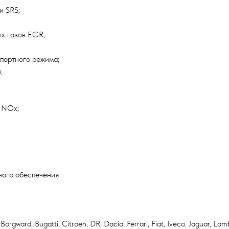
и SRS;
х газов EGR;
спортного режима;
;
а NOx;
ного обеспечения
orgward, Bugatti, Citroen, DR, Dacia, Ferrari, Fiat, Iveco, Jaguar, L