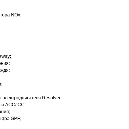
атора NOx;
;
eway;
ения;
ождя;
;
а электродвигателя Resolver;
оля ACC/ICC;
ания;
ьтра GPF;
.