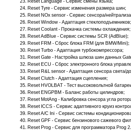
Reset Language - Сервис смены языка;
Reset Tyre - Сервис изменения размера шин;
Reset NOx sensor - Сервис сенсора/нейтрализ
Reset Window - Адаптация стеклоподъемников
Reset Coolant - Прокачка системы охлаждения;
Reset AdBlue - Сервис системы SCR (AdBlue);
Reset FRM - Сброс блока FRM (для BMW/Mini);
Reset Turbo - Адаптация турбокомпрессора;
Reset Gate - Настройка шлюза шин данных Gat
Reset ECU - Сброс электронного блока управл
Reset R&L sensor - Адаптация сенсора света/д
Reset Clutch - Адаптация сцепления;
Reset HVOLBAT - Тест высоковольтной батареи
Reset ENGPBM - Баланс работы цилиндров;
Reset MotAng - Калибровка сенсора угла ротор
Reset ICCS - Сервис адаптивного круиз контр
Reset A/C Ini - Сервис системы кондициониров
Reset GPF - Сервис бензинового сажевого фил
Reset Prog - Сервис для программатора Prog 2