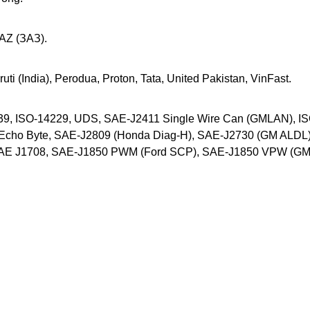
AZ (ЗАЗ).
ti (India), Perodua, Proton, Tata, United Pakistan, VinFast.
9, ISO-14229, UDS, SAE-J2411 Single Wire Can (GMLAN), ISO
 Echo Byte, SAE-J2809 (Honda Diag-H), SAE-J2730 (GM ALDL
E J1708, SAE-J1850 PWM (Ford SCP), SAE-J1850 VPW (GM C