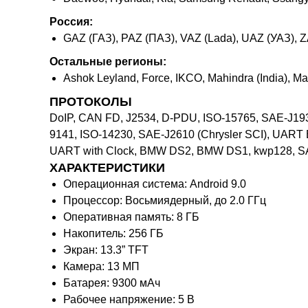
Россия:
GAZ (ГАЗ), PAZ (ПАЗ), VAZ (Lada), UAZ (УАЗ), Z
Остальные регионы:
Ashok Leyland, Force, IKCO, Mahindra (India), Maru
ПРОТОКОЛЫ
DoIP, CAN FD, J2534, D-PDU, ISO-15765, SAE-J193
9141, ISO-14230, SAE-J2610 (Chrysler SCI), UART
UART with Clock, BMW DS2, BMW DS1, kwp128, SA
ХАРАКТЕРИСТИКИ
Операционная система: Android 9.0
Процессор: Восьмиядерный, до 2.0 ГГц
Оперативная память: 8 ГБ
Накопитель: 256 ГБ
Экран: 13.3” TFT
Камера: 13 МП
Батарея: 9300 мАч
Рабочее напряжение: 5 В