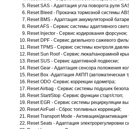
Reset SAS - Адаптация угла поворота руля SA
Reset Bleed - Прокачка тормозной системы AB
Reset BMS - Адаптация аккумуляторной батар
Reset AFS - Сервис системы адаптивного свет
Reset Injector - Сервис кодирования форсунок;
Reset DPF - Сервис дизельного сажевого филь
Reset TPMS - Сервис системы контроля давле
Reset Sun Roof - Сервис люка/панорамной кры
Reset SUS - Сервис адаптивной подвески;
Reset Gear - Адаптация сенсора положения ко
Reset Box -Адаптация АКПП (автоматическая т
Reset ODO -Сервис коррекции одометра;
Reset Airbag - Сервис системы подушек безоп
Reset Start/Stop -Сервис функции старт/стоп;
Reset EGR - Сервис системы рециркуляции вы
Reset AirFuel - Сброс топливных коррекций;
Reset Transport Mode - Активация/деактивация
Reset Seats - Адаптация электрорегулировки с