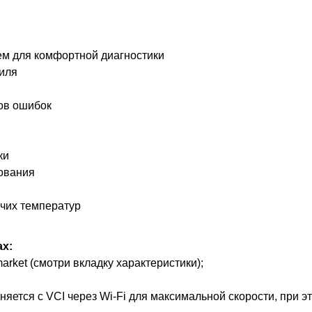
м для комфортной диагностики
биля
ов ошибок
ки
ования
очих температур
ax:
rket (смотри вкладку характеристики);
яется с VCI через Wi-Fi для максимальной скорости, при э