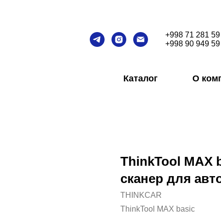
+998 71 281 59
+998 90 949 59
Каталог
О ком
ThinkTool MAX 
сканер для ав
THINKCAR
ThinkTool MAX basic