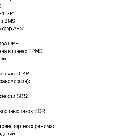
S;
S/ESP;
еи BMS;
а фар AFS;
тра DPF;
ния в шинах TPMS;
ши;
ленвала CKP;
рансмиссия);
асности SRS;
хлопных газов EGR;
 транспортного режима;
идений;