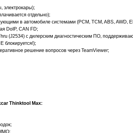
, электрокары);
плачивается отдельно);
вующими в автомобиле системами (PCM, TCM, ABS, AWD, EPA
ая DoIP, CAN FD;
u (J2534) с дилерским диагностическим ПО, поддерживающим
Е блокируется!);
оперативное решение вопросов через TeamViewer;
ar Thinktool Max:
одок;
IMMO;