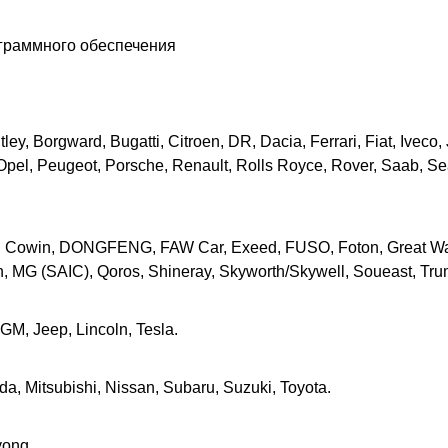
ограммного обеспечения
ey, Borgward, Bugatti, Citroen, DR, Dacia, Ferrari, Fiat, Iveco
pel, Peugeot, Porsche, Renault, Rolls Royce, Rover, Saab, Sea
y, Cowin, DONGFENG, FAW Car, Exeed, FUSO, Foton, Great Wal
gen, MG (SAIC), Qoros, Shineray, Skyworth/Skywell, Soueast, T
 GM, Jeep, Lincoln, Tesla.
zda, Mitsubishi, Nissan, Subaru, Suzuki, Toyota.
yong.