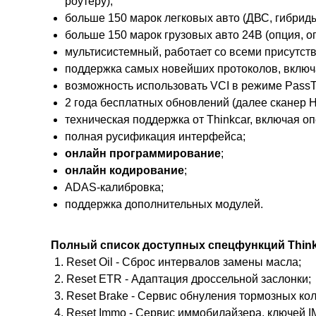
роутеру);
больше 150 марок легковых авто (ДВС, гибриды
больше 150 марок грузовых авто 24В (опция, о
мультисистемный, работает со всеми присутст
поддержка самых новейших протоколов, включ
возможность использовать VCI в режиме PassThr
2 года бесплатных обновлений (далее сканер Н
техническая поддержка от Thinkcar, включая 
полная русификация интерфейса;
онлайн
программирование
;
онлайн кодирование
;
ADAS-калибровка;
поддержка дополнительных модулей.
Полный список доступных спецфункций Thinkc
Reset Oil - Сброс интервалов замены масла;
Reset ETR - Адаптация дроссельной заслонки;
Reset Brake - Сервис обнуления тормозных кол
Reset Immo - Сервис иммобилайзера, ключей 