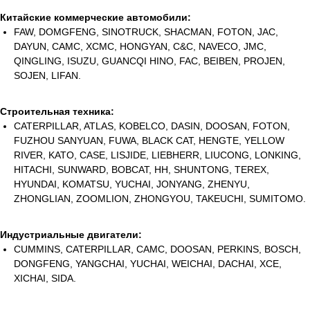
Китайские коммерческие автомобили:
FAW, DOMGFENG, SINOTRUCK, SHACMAN, FOTON, JAC,
DAYUN, CAMC, XCMC, HONGYAN, C&C, NAVECO, JMC,
QINGLING, ISUZU, GUANCQI HINO, FAC, BEIBEN, PROJEN,
SOJEN, LIFAN.
Строительная техника:
CATERPILLAR, ATLAS, KOBELCO, DASIN, DOOSAN, FOTON,
FUZHOU SANYUAN, FUWA, BLACK CAT, HENGTE, YELLOW
RIVER, KATO, CASE, LISJIDE, LIEBHERR, LIUCONG, LONKING,
HITACHI, SUNWARD, BOBCAT, HH, SHUNTONG, TEREX,
HYUNDAI, KOMATSU, YUCHAI, JONYANG, ZHENYU,
ZHONGLIAN, ZOOMLION, ZHONGYOU, TAKEUCHI, SUMITOMO.
Индустриальные двигатели:
CUMMINS, CATERPILLAR, CAMC, DOOSAN, PERKINS, BOSCH,
DONGFENG, YANGCHAI, YUCHAI, WEICHAI, DACHAI, XCE,
XICHAI, SIDA.