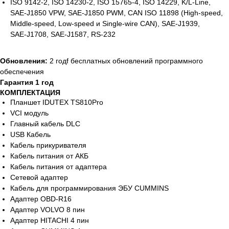
ISO 9142‑2, ISO 14230‑2, ISO 15765‑4, ISO 14229, K/L‑Line,
SAE‑J1850 VPW, SAE‑J1850 PWM, CAN ISO 11898 (High‑speed,
Middle‑speed, Low‑speed и Single‑wire CAN), SAE‑J1939,
SAE‑J1708, SAE‑J1587, RS‑232
Обновления:
2 годf бесплатных обновлений программного
обеспечения
Гарантия 1 год
КОМПЛЕКТАЦИЯ
Планшет IDUTEX TS810Pro
VCI модуль
Главный кабель DLC
USB Кабель
Кабель прикуривателя
Кабель питания от АКБ
Кабель питания от адаптера
Сетевой адаптер
Кабель для программирования ЭБУ CUMMINS
Адаптер OBD-R16
Адаптер VOLVO 8 пин
Адаптер HITACHI 4 пин