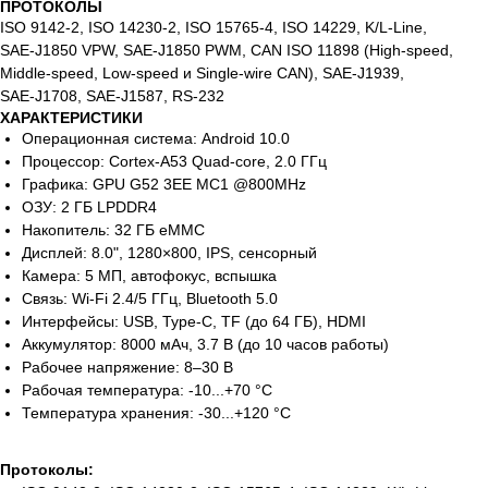
ПРОТОКОЛЫ
ISO 9142‑2, ISO 14230‑2, ISO 15765‑4, ISO 14229, K/L‑Line,
SAE‑J1850 VPW, SAE‑J1850 PWM, CAN ISO 11898 (High‑speed,
Middle‑speed, Low‑speed и Single‑wire CAN), SAE‑J1939,
SAE‑J1708, SAE‑J1587, RS‑232
ХАРАКТЕРИСТИКИ
Операционная система: Android 10.0
Процессор: Cortex-A53 Quad-core, 2.0 ГГц
Графика: GPU G52 3EE MC1 @800MHz
ОЗУ: 2 ГБ LPDDR4
Накопитель: 32 ГБ eMMC
Дисплей: 8.0", 1280×800, IPS, сенсорный
Камера: 5 МП, автофокус, вспышка
Связь: Wi-Fi 2.4/5 ГГц, Bluetooth 5.0
Интерфейсы: USB, Type-C, TF (до 64 ГБ), HDMI
Аккумулятор: 8000 мАч, 3.7 В (до 10 часов работы)
Рабочее напряжение: 8–30 В
Рабочая температура: -10...+70 °C
Температура хранения: -30...+120 °C
Протоколы: