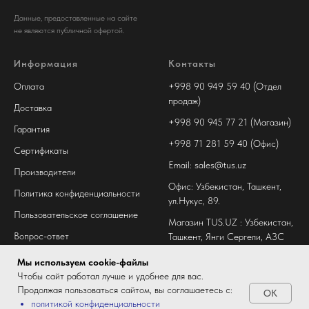
Данные, предоставленные на сайте
не являются публичной офертой.
Информация
Контакты
Оплата
+998 90 949 59 40 (Отдел
продаж)
Доставка
+998 90 945 77 21 (Магазин)
Гарантия
+998 71 281 59 40 (Офис)
Сертификаты
Email: sales@tus.uz
Производители
Офис: Узбекистан, Ташкент,
Политика конфиденциальности
ул.Нукус, 89.
Пользовательское соглашение
Магазин TUS.UZ : Узбекистан,
Вопрос-ответ
Ташкент, Янги Сергели, АЗС
№9 "IBR"
Мы используем cookie-файлы
Чтобы сайт работал лучше и удобнее для вас.
Продолжая пользоваться сайтом, вы соглашаетесь с:
OK
политикой конфиденциальности