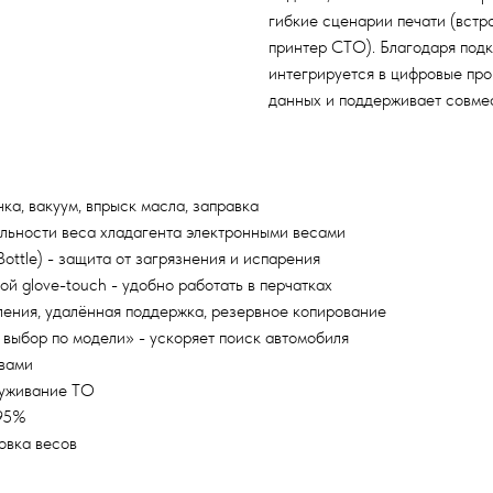
гибкие сценарии печати (встр
принтер СТО). Благодаря подк
интегрируется в цифровые пр
данных и поддерживает совме
ка, вакуум, впрыск масла, заправка
вильности веса хладагента электронными весами
Bottle) - защита от загрязнения и испарения
й glove-touch - удобно работать в перчатках
вления, удалённая поддержка, резервное копирование
ыбор по модели» - ускоряет поиск автомобиля
вами
луживание ТО
 95%
овка весов