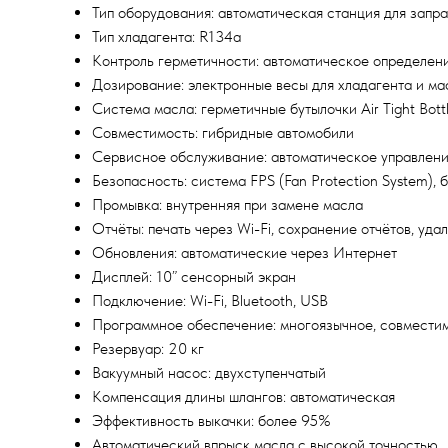
Тип оборудования: автоматическая станция для запр
Тип хладагента: R134a
Контроль герметичности: автоматическое определени
Дозирование: электронные весы для хладагента и мас
Система масла: герметичные бутылочки Air Tight Bot
Совместимость: гибридные автомобили
Сервисное обслуживание: автоматическое управлен
Безопасность: система FPS (Fan Protection System), 
Промывка: внутренняя при замене масла
Отчёты: печать через Wi-Fi, сохранение отчётов, уд
Обновления: автоматические через Интернет
Дисплей: 10” сенсорный экран
Подключение: Wi-Fi, Bluetooth, USB
Программное обеспечение: многоязычное, совмест
Резервуар: 20 кг
Вакуумный насос: двухступенчатый
Компенсация длины шлангов: автоматическая
Эффективность выкачки: более 95%
Автоматический впрыск масла с высокой точностью