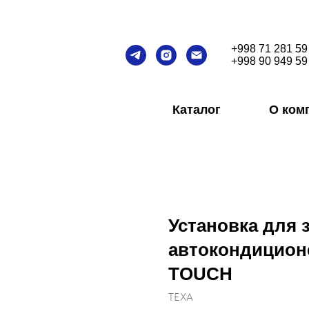
+998 71 281 59
+998 90 949 59
Каталог
О ком
Установка для 
автокондицион
TOUCH
TEXA