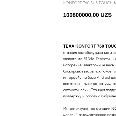
KONFORT 760 BUS TOUCH fo
100800000,00
UZS
Добавить в корзину
TEXA KONFORT 760 TOUC
станция для обслуживания и 
хладагенте R134a. Герметичны
испарение, электронные весы 
блокировки весов исключает о
интерфейс на базе Android де
все этапы - выкачка, вакуум, 
автоматически. Станция подде
поддержку и работу с гибридн
Интеллектуальные функции
K
модели”, автоматическое сохр