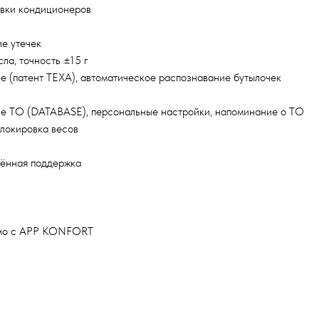
авки кондиционеров
е утечек
ла, точность ±15 г
tle (патент TEXA), автоматическое распознавание бутылочек
ие ТО (DATABASE), персональные настройки, напоминание о ТО
блокировка весов
алённая поддержка
имо с APP KONFORT