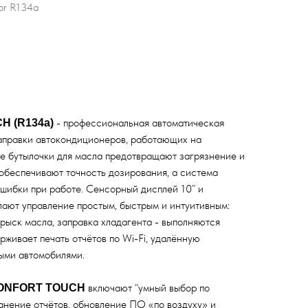
r R134a
- профессиональная автоматическая
H (R134a)
заправки автокондиционеров, работающих на
е бутылочки для масла предотвращают загрязнение и
обеспечивают точность дозирования, а система
шибки при работе. Сенсорный дисплей 10” и
лают управление простым, быстрым и интуитивным:
впрыск масла, заправка хладагента - выполняются
рживает печать отчётов по Wi-Fi, удалённую
ыми автомобилями.
включают “умный выбор по
ONFORT TOUCH
анение отчётов, обновление ПО «по воздуху» и