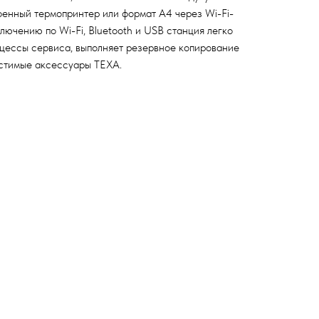
оенный термопринтер или формат A4 через Wi-Fi-
лючению по Wi-Fi, Bluetooth и USB станция легко
оцессы сервиса, выполняет резервное копирование
стимые аксессуары TEXA.