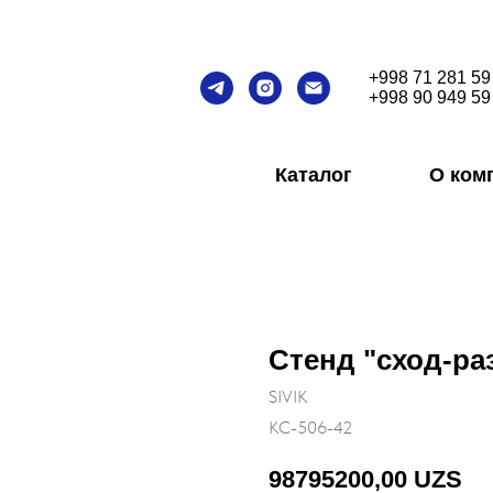
+998 71 281 59
+998 90 949 59
Каталог
О ком
Стенд "сход-ра
SIVIK
КС-506-42
98795200,00
UZS