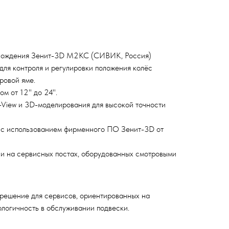
схождения Зенит-3D М2КС (СИВИК, Россия)
ля контроля и регулировки положения колёс
ровой яме.
м от 12" до 24".
-View и 3D-моделирования для высокой точности
0 с использованием фирменного ПО Зенит-3D от
и на сервисных постах, оборудованных смотровыми
ешение для сервисов, ориентированных на
ологичность в обслуживании подвески.