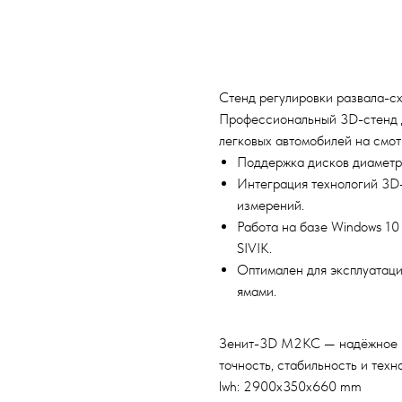
Добавить в корзину
Стенд регулировки развала-
Профессиональный 3D-стенд д
легковых автомобилей на смот
Поддержка дисков диаметро
Интеграция технологий 3D
измерений.
Работа на базе Windows 1
SIVIK.
Оптимален для эксплуатаци
ямами.
Зенит-3D М2КС — надёжное р
точность, стабильность и техн
lwh: 2900x350x660 mm