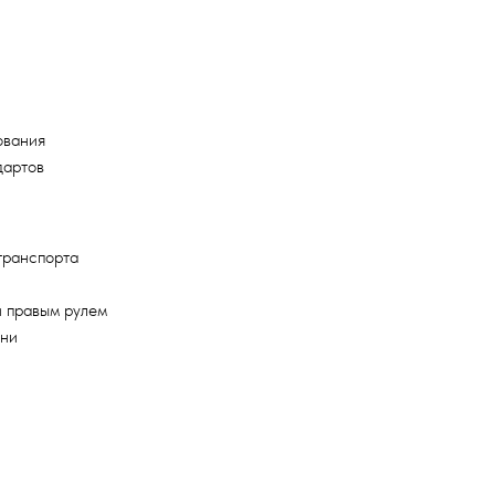
ования
дартов
транспорта
и правым рулем
ени