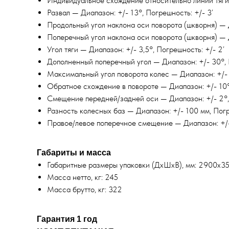
Индивидуальное схождение относительно линии тяги 
Развал — Диапазон: +/- 13°, Погрешность: +/- 3’
Продольный угол наклона оси поворота (шкворня) — Д
Поперечный угол наклона оси поворота (шкворня) — Д
Угол тяги — Диапазон: +/- 3,5°, Погрешность: +/- 2’
Дополненный поперечный угол — Диапазон: +/- 30°, 
Максимальный угол поворота колес — Диапазон: +/- 
Обратное схождение в повороте — Диапазон: +/- 10°
Смещение передней/задней оси — Диапазон: +/- 2°,
Разность колесных баз — Диапазон: +/- 100 мм, Погр
Правое/левое поперечное смещение — Диапазон: +/-
Габариты и масса
Габаритные размеры упаковки (ДхШхВ), мм: 2900х3
Масса нетто, кг: 245
Масса брутто, кг: 322
Гарантия 1 год