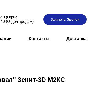
 40 (Офис)
Заказать Звонок
 40 (Отдел продаж)
пании
Контакты
Доставка
звал" Зенит-3D М2КС