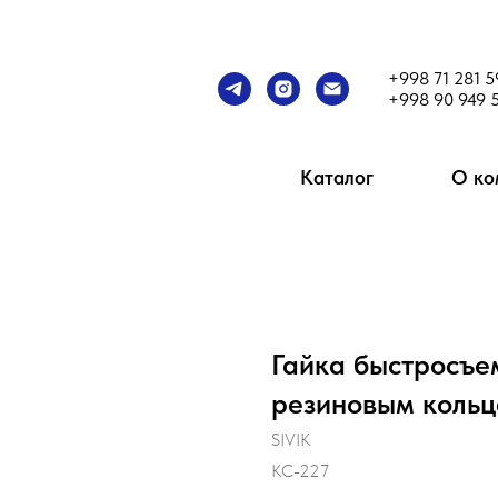
+998 71 281 5
+998 90 949 
Каталог
О ко
Гайка быстросъе
резиновым кольц
SIVIK
КС-227