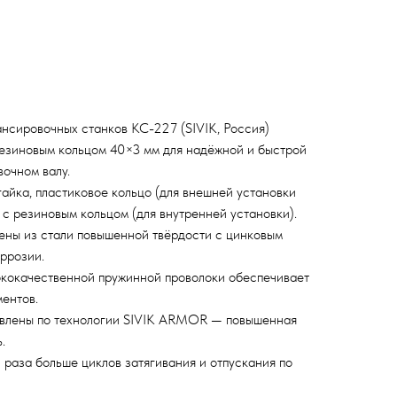
нсировочных станков КС-227 (SIVIK, Россия)
резиновым кольцом 40×3 мм для надёжной и быстрой
очном валу.
гайка, пластиковое кольцо (для внешней установки
 с резиновым кольцом (для внутренней установки).
ены из стали повышенной твёрдости с цинковым
оррозии.
ококачественной пружинной проволоки обеспечивает
ентов.
овлены по технологии SIVIK ARMOR — повышенная
.
 раза больше циклов затягивания и отпускания по