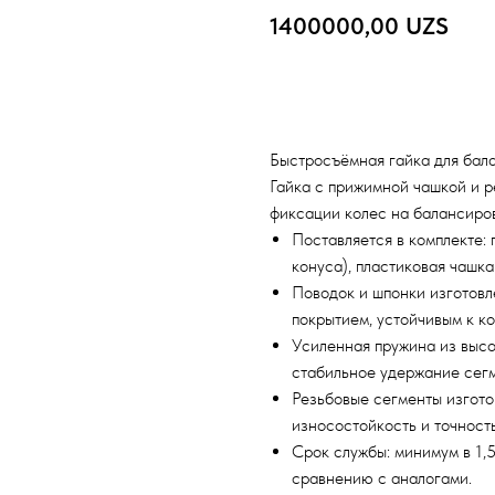
1400000,00
UZS
Добавить в корзину
Быстросъёмная гайка для бала
Гайка с прижимной чашкой и 
фиксации колес на балансиров
Поставляется в комплекте: 
конуса), пластиковая чашка
Поводок и шпонки изготовл
покрытием, устойчивым к к
Усиленная пружина из выс
стабильное удержание сегм
Резьбовые сегменты изгот
износостойкость и точность
Срок службы: минимум в 1,5
сравнению с аналогами.