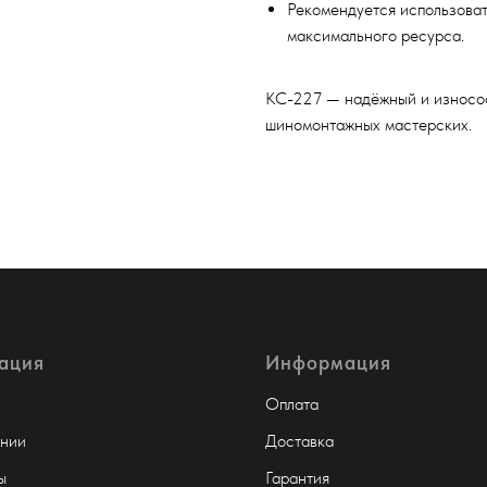
Рекомендуется использоват
максимального ресурса.
КС-227 — надёжный и износос
шиномонтажных мастерских.
ация
Информация
Оплата
нии
Доставка
ы
Гарантия