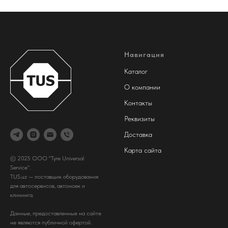
Навигация
Каталог
О компании
Контакты
Реквизиты
Доставка
Карта сайта
© 2025 ООО "Tyre Universal
Service".
TUS.uz — поставщик оборудования
для автосервисов, автомоек и
клининга.
Данные, предоставленные на сайте
не являются публичной офертой.