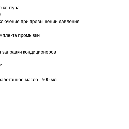
о контура
в
тключение при превышении давления
омплекта промывки
я заправки кондиционеров
²
тработанное масло - 500 мл