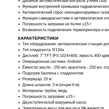
Двойной автоматический контроль утечек газа
Функция внутренней промывки гидравлическог
Автоматический сброс неконденсируемых газо
Функции самодиагностики и автоматическое о
Погрешность заправки не более ±15 г
Возможность подключения термопринтера и к
ХАРАКТЕРИСТИКИ
Тип оборудования: автоматическая станция дл
Тип хладагента: R134a
Дисплей: 7” TFT IPS 1024×600, яркость 400 кд/м
Операционная система: Android
Ёмкости: масло - 250 мл, краситель - 250 мл, о
Подогрев баллона с хладагентом
Резервуар: 20 кг
Длина шлангов: 3 м (опция 6 м)
Материалы трубок: медь
Погрешность заправки: ±15 г
Двухступенчатый вакуумный насос
Электронные весы для масла и УФ-жидкости