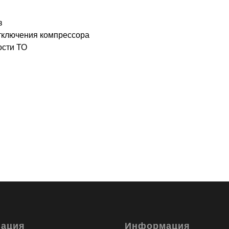
в
отключения компрессора
ости ТО
гация
Информация