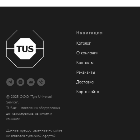
Навигация
Каталог
О компании
Контакты
Реквизиты
Доставка
Карта сайта
© 2025 ООО "Tyre Universal
Service".
TUS.uz — поставщик оборудования
для автосервисов, автомоек и
клининга.
Данные, предоставленные на сайте
не являются публичной офертой.