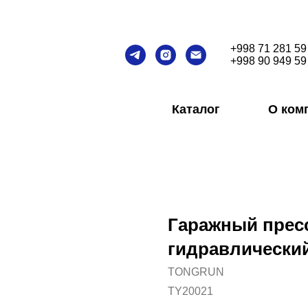
+998 71 281 59
+998 90 949 59
Каталог
О ком
Гаражный прес
гидравлический,
TONGRUN
TY20021