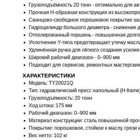
Грузоподъёмность 20 тонн - оптимально для 
Прочная H-образная конструкция из высокопро
Свинцово-свободное порошковое покрытие защ
Гидроцилиндр большого диаметра - снижение д
Отполированный поршень - повышенная долгов
Уплотнение Y-типа предотвращает утечку масла
Удлинённая ручка для лёгкого создания усилия
Широкий рабочий диапазон - 0–900 мм
Подходит для сервисов, ремонтных мастерских
ХАРАКТЕРИСТИКИ
Модель: TY20021Q
Тип: гидравлический пресс напольный (H-frame
Грузоподъёмность: 20 тонн
Ход штока: 175 мм
Рабочий диапазон: 0–900 мм
Материал конструкции: сталь повышенной про
Покрытие: порошковое, стойкое к маслу, грязи 
Вес нетто: 102 кг