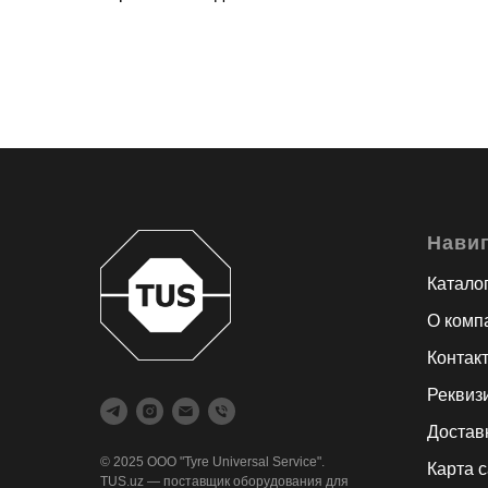
Нави
Катало
О комп
Контак
Реквиз
Достав
© 2025 ООО "Tyre Universal Service".
Карта 
TUS.uz — поставщик оборудования для