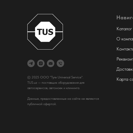
Навиг
Каталог
О компа
Контакт
Реквизи
Доставк
© 2025 ООО "Tyre Universal Service".
Карта с
TUS.uz — поставщик оборудования для
автосервисов, автомоек и клининга.
Данные, предоставленные на сайте не являются
публичной офертой.