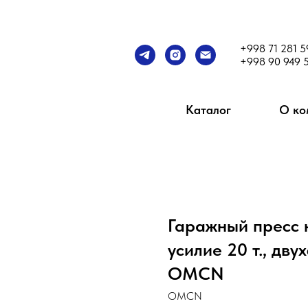
+998 71 281 5
+998 90 949 
Каталог
О ко
Гаражный пресс 
усилие 20 т., дв
OMCN
OMCN