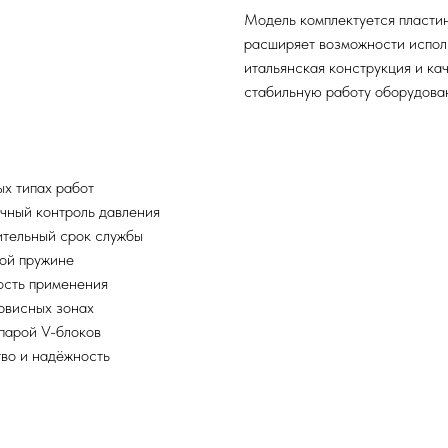
Модель комплектуется пластин
расширяет возможности испол
итальянская конструкция и ка
стабильную работу оборудован
ых типах работ
очный контроль давления
ительный срок службы
ной пружине
ость применения
ервисных зонах
 парой V-блоков
тво и надёжность