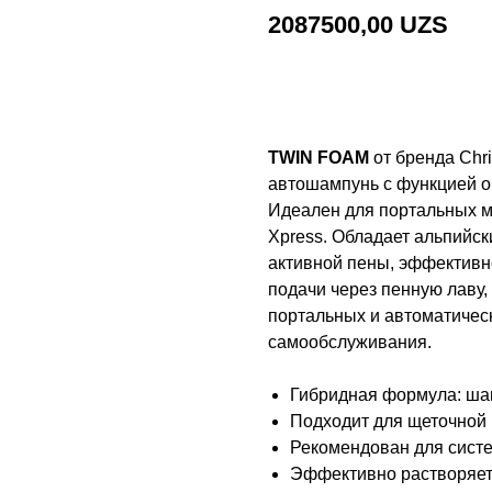
2087500,00
UZS
Добавить в корзину
TWIN FOAM
от бренда Chr
автошампунь с функцией о
Идеален для портальных мо
Xpress. Обладает альпийс
активной пены, эффективно
подачи через пенную лаву,
портальных и автоматическ
самообслуживания.
Гибридная формула: шам
Подходит для щеточной 
Рекомендован для систем
Эффективно растворяет 