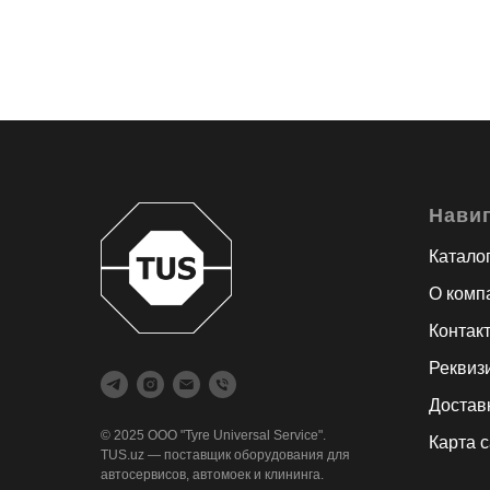
Нави
Катало
О комп
Контак
Реквиз
Достав
© 2025 ООО "Tyre Universal Service".
Карта 
TUS.uz — поставщик оборудования для
автосервисов, автомоек и клининга.