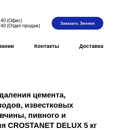
 40 (Офис)
Заказать Звонок
 40 (Отдел продаж)
пании
Контакты
Доставка
даления цемента,
водов, известковых
вчины, пивного и
ня CROSTANET DELUX 5 кг