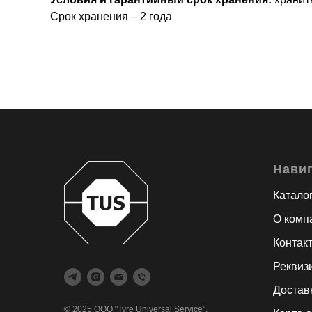
Срок хранения – 2 года
Нави
Катало
О комп
Контак
Реквиз
Достав
© 2025 ООО "Tyre Universal Service".