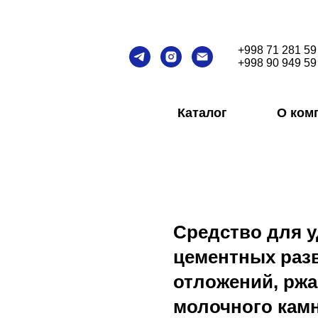
+998 71 281 59
+998 90 949 59
Каталог
О ком
Средство для у
цементных раз
отложений, ржа
молочного кам