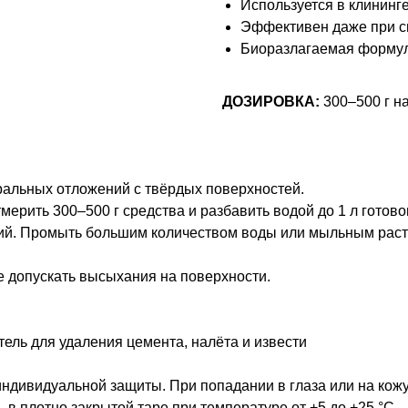
Используется в клининг
Эффективен даже при с
Биоразлагаемая формул
ДОЗИРОВКА:
300–500 г на
альных отложений с твёрдых поверхностей.
тмерить 300–500 г средства и разбавить водой до 1 л гото
ний. Промыть большим количеством воды или мыльным раст
.
не допускать высыхания на поверхности.
ель для удаления цемента, налёта и извести
ндивидуальной защиты. При попадании в глаза или на кож
 в плотно закрытой таре при температуре от +5 до +25 °C.