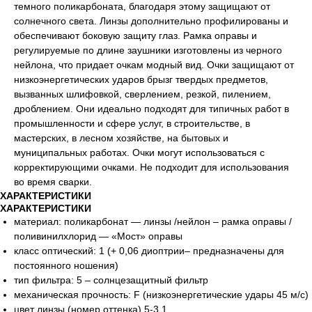
темного поликарбоната, благодаря этому защищают от
солнечного света. Линзы дополнительно профилированы и
обеспечивают боковую защиту глаз. Рамка оправы и
регулируемые по длине заушники изготовлены из черного
нейлона, что придает очкам модный вид. Очки защищают от
низкоэнергетических ударов брызг твердых предметов,
вызванных шлифовкой, сверлением, резкой, пилением,
дроблением. Они идеально подходят для типичных работ в
промышленности и сфере услуг, в строительстве, в
мастерских, в лесном хозяйстве, на бытовых и
муниципальных работах. Очки могут использоваться с
корректирующими очками. Не подходит для использования
во время сварки.
ХАРАКТЕРИСТИКИ
ХАРАКТЕРИСТИКИ
материал: поликарбонат — линзы /нейлон – рамка оправы /
поливинилхлорид — «Мост» оправы
класс оптический: 1 (+ 0,06 диоптрии– предназначены для
постоянного ношения)
тип фильтра: 5 – солнцезащитный фильтр
механическая прочность: F (низкоэнергетические удары 45 м/с)
цвет линзы (номер оттенка) 5-3.1