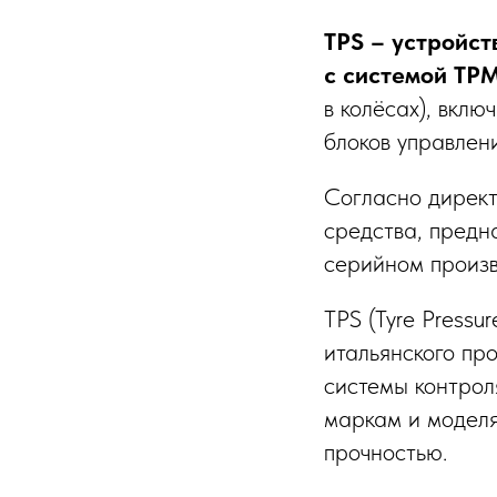
TPS – устройст
с системой TP
в колёсах), вкл
блоков управлен
Согласно директ
средства, предн
серийном произв
TPS (Tyre Pressu
итальянского пр
системы контрол
маркам и моделя
прочностью.