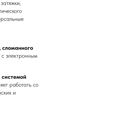
затяжки,
тического
ерсальные
д сломанного
и с электронным
с системой
яет работать со
нских и