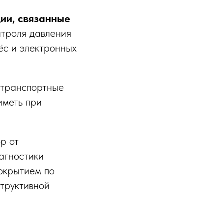
ции, связанные
онтроля давления
ёс и электронных
 транспортные
иметь при
ор от
агностики
окрытием по
труктивной