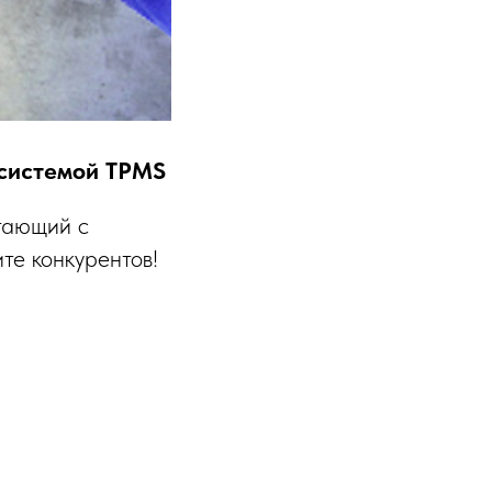
с системой TPMS
тающий с
те конкурентов!