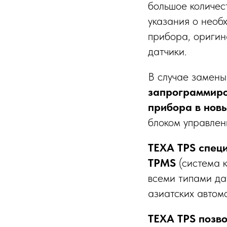
большое количес
указания о необ
прибора, оригин
датчики.
В случае замены
запрограммиро
прибора в нов
блоком управлен
TEXA TPS специ
TPMS
(система к
всеми типами да
азиатских автом
TEXA TPS позво