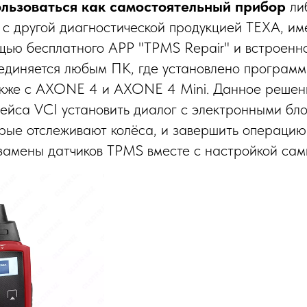
ользоваться как самостоятельный прибор
ли
 с другой диагностической продукцией TEXA, и
щью бесплатного APP "TPMS Repair" и встроенн
оединяется любым ПК, где установлено програм
кже с AXONE 4 и AXONE 4 Mini. Данное решени
йса VCI установить диалог с электронными бл
орые отслеживают колёса, и завершить операцию
замены датчиков TPMS вместе с настройкой сам