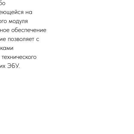
бо
меющейся на
ого модуля
мное обеспечение
е позволяет с
оками
 технического
их ЭБУ.