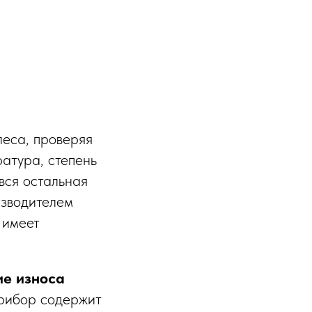
леса, проверяя
ратура, степень
вся остальная
изводителем
 имеет
ие износа
прибор содержит