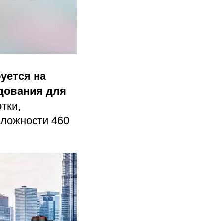
уется на
дования для
тки,
сложности 460