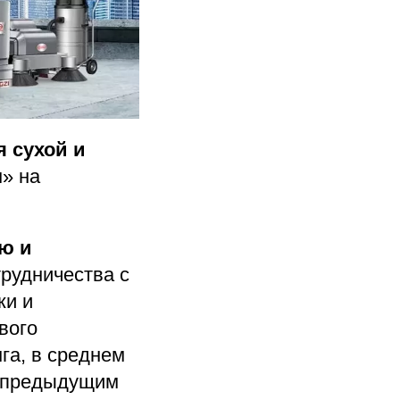
 сухой и
» на
ю и
трудничества с
ки и
вого
га, в среднем
с предыдущим