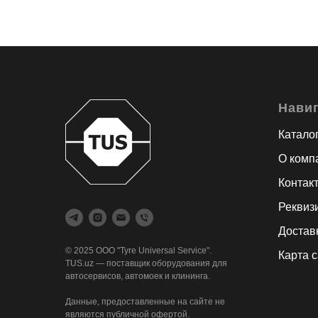
Нави
Катало
О комп
Контак
Реквиз
Достав
© 2025 ООО "Tyre Universal Service".
Карта 
TUS.uz — поставщик оборудования для
автосервисов, автомоек и клининга.
Данные, предоставленные на сайте не
являются публичной офертой.