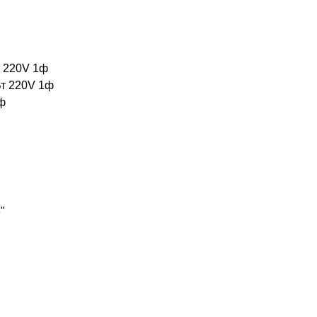
т 220V 1ф
Вт 220V 1ф
ф
"