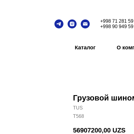
+998 71 281 59
+998 90 949 59
Каталог
О ком
Грузовой шино
TUS
T568
56907200,00
UZS